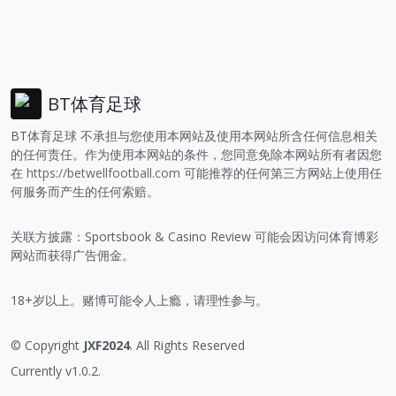
BT体育足球
BT体育足球 不承担与您使用本网站及使用本网站所含任何信息相关
的任何责任。作为使用本网站的条件，您同意免除本网站所有者因您
在
https://betwellfootball.com
可能推荐的任何第三方网站上使用任
何服务而产生的任何索赔。
关联方披露：Sportsbook & Casino Review 可能会因访问体育博彩
网站而获得广告佣金。
18+岁以上。赌博可能令人上瘾，请理性参与。
© Copyright
JXF2024
. All Rights Reserved
Currently v1.0.2.