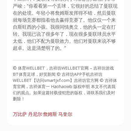
严峻：“你看看第一个丢球，它很好的总结了曼联现
在的处境。年轻小将詹姆斯发挥得不错，然后曼联
就每场竞赛都指着他去赢得竞赛了。他仅仅一个来
自斯旺西的小孩。我很同情奥立，他的头一定在打
转。我现已说了很多年了，现在很多曼联球员水平
太低，他们不配为曼联效力。他们对曼联来说不够
超卓。这是清楚明了的。”
© 体育WELLBET，吉祥坊WELLBET官网 – 吉祥坊游戏
BT体育足球，好笑新闻 © 吉祥坊APP手机吉祥坊
WELLBET【访问smartjxf.com】吉祥坊官方网 © 吉祥体
育官网，吉祥体育一 Haohaowb 版权申明 本文不代表我
们的观点。如果这篇转载侵犯您的版权，请联系我们及时
删除！
万比萨
丹尼尔·詹姆斯
马奎尔