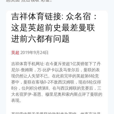
吉祥体育链接: 众名宿：
这是英超前史最差曼联
进前六都有问题
英超
2019年9月24日
吉祥体育手机网址: 在今夏斥资超1亿英镑签下了丹
尼尔-詹姆斯，万-比萨卡以及马奎尔后，曼联的表
现仍然让人失望不已。在此前完毕的英超第6轮竞
赛中，曼联在客场0-2不敌西汉姆联，现在6轮仅得
8分，位列积分榜第8。在与西汉姆联的竞赛后，三
大名宿罗伊-基恩、穆里尼奥和索内斯点评了曼联的
表现。