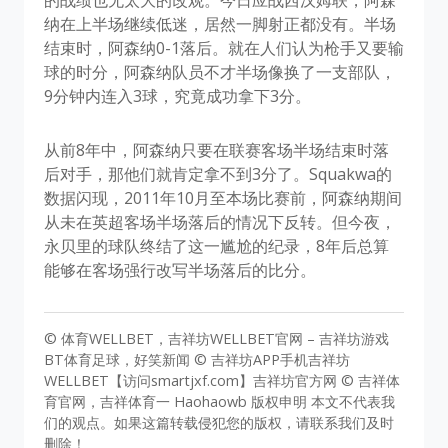
的战绩也无太大的改观。今日应战西汉姆联，阿森
纳在上半场继续低迷，居然一脚射正都没有。半场
结束时，阿森纳0-1落后。就在人们认为枪手又要输
球的时分，阿森纳队员不才半场像换了一支部队，
9分钟内连入3球，究竟成功拿下3分。
从前8年中，阿森纳只要在联赛客场半场结束时落
后对手，那他们就肯定拿不到3分了。Squakwa的
数据闪现，2011年10月至本场比赛前，阿森纳期间
从未在英超客场半场落后的情况下反转。但今夜，
永贝里的球队终结了这一尴尬的纪录，8年后总算
能够在客场强行改写半场落后的比分。
© 体育WELLBET，吉祥坊WELLBET官网 – 吉祥坊游戏
BT体育足球，好笑新闻 © 吉祥坊APP手机吉祥坊
WELLBET【访问smartjxf.com】吉祥坊官方网 © 吉祥体
育官网，吉祥体育一 Haohaowb 版权申明 本文不代表我
们的观点。如果这篇转载侵犯您的版权，请联系我们及时
删除！