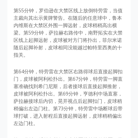
第55分钟，罗伯逊在大禁区线上放倒特劳雷，当值
主裁向其出示黄牌警告。在随后的任意球中，鲁本
内维斯在大禁区外围一脚远射，皮球稍稍高出横
梁。第59分钟，萨拉赫右路传中，南野拓实在大禁
区线上起脚远射，皮球被对方门将扑出，菲尔米诺
随后起脚补射，皮球相同没能越过帕特里西奥的十
指关。
第64分钟，特劳雷在大禁区右路得球后直接起脚扣
门，皮球被阿利松扑出。第67分钟，特劳雷一脚直
塞准确找到希门尼斯，后者接球后直接起脚推射，
皮球被阿利松扑出。第69分钟，亨德利中场直塞，
萨拉赫接球后内切，晃开视点后起脚扣门，皮球稍
稍偏出左边门柱。第73分钟，特劳雷中场断球后带
球打破，进入射程后直接起脚远射，皮球稍稍偏出
左边门柱。