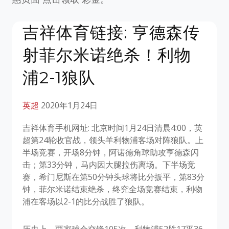
吉祥体育链接: 亨德森传
射菲尔米诺绝杀！利物
浦2-1狼队
英超
2020年1月24日
吉祥体育手机网址: 北京时间1月24日清晨4:00，英
超第24轮收官战，领头羊利物浦客场对阵狼队。上
半场竞赛，开场8分钟，阿诺德角球助攻亨德森闪
击；第33分钟，马内因大腿拉伤离场。下半场竞
赛，希门尼斯在第50分钟头球将比分扳平，第83分
钟，菲尔米诺结束绝杀，终究全场竞赛结束，利物
浦在客场以2-1的比分战胜了狼队。