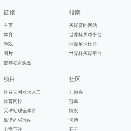
链接
指南
主页
买球赛的网站
体育
世界杯买球平台
游戏
球探足球比分
图片
世界杯买球平台
吉祥独家奖金
项目
社区
体育官网登录入口
九游会
体育网投
冠军
买球站现金体育
凯发
靠谱的买球站
优博
电竞下注
开云