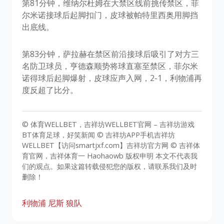
第81分钟，维纳尔杜姆在大禁区线前挑传禁区，菲
尔米诺接球后起脚扣门，皮球被帕特里西奥用脚挡
出底线。
第83分钟，萨拉赫在禁区前沿接球后吸引了对方三
名防卫球员，亨德森顺势将球直塞至禁区，菲尔米
诺得球后起脚爆射，皮球应声入网，2-1，利物浦再
度反超了比分。
© 体育WELLBET，吉祥坊WELLBET官网 – 吉祥坊游戏
BT体育足球，好笑新闻 © 吉祥坊APP手机吉祥坊
WELLBET【访问smartjxf.com】吉祥坊官方网 © 吉祥体
育官网，吉祥体育一 Haohaowb 版权申明 本文不代表我
们的观点。如果这篇转载侵犯您的版权，请联系我们及时
删除！
利物浦
尼斯
狼队