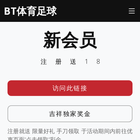
BT体育足球
新会员
注册送18
访问此链接
吉祥独家奖金
注册就送 限量好礼 手刀领取 于活动期间内前往优
惠页面”点击领取”彩金。