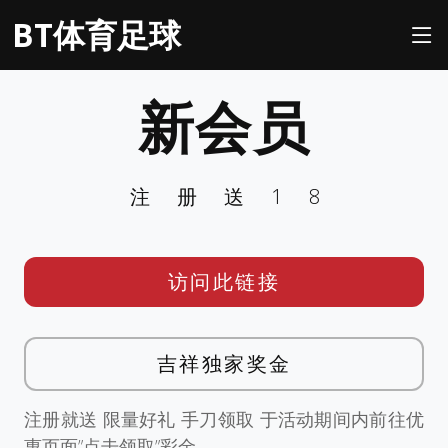
BT体育足球
新会员
注册送18
访问此链接
吉祥独家奖金
注册就送 限量好礼 手刀领取 于活动期间内前往优
惠页面”点击领取”彩金。