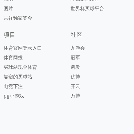
图片
世界杯买球平台
吉祥独家奖金
项目
社区
体育官网登录入口
九游会
体育网投
冠军
买球站现金体育
凯发
靠谱的买球站
优博
电竞下注
开云
pg小游戏
万博