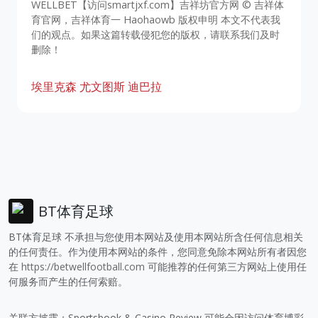
WELLBET【访问smartjxf.com】吉祥坊官方网 © 吉祥体
育官网，吉祥体育一 Haohaowb 版权申明 本文不代表我
们的观点。如果这篇转载侵犯您的版权，请联系我们及时
删除！
埃里克森
尤文图斯
迪巴拉
BT体育足球
BT体育足球 不承担与您使用本网站及使用本网站所含任何信息相关
的任何责任。作为使用本网站的条件，您同意免除本网站所有者因您
在
https://betwellfootball.com
可能推荐的任何第三方网站上使用任
何服务而产生的任何索赔。
关联方披露：Sportsbook & Casino Review 可能会因访问体育博彩