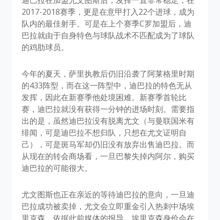
迪巴拉在加盟尤文图斯后，发挥一直非常稳定，在
2017-2018赛季，更是在意甲打入22个进球，成为
队内的最佳射手。可是在上个赛季C罗加盟后，迪
巴拉就由于自身特色与球队战术不匹配成为了球队
的鸡肋球员。
今年的夏天，萨里执教后仍旧沿袭了阿莱格里时期
的433阵型，而在这一阵型中，迪巴拉的特色无从
发挥，因此在新赛季他处境困难。新赛季首轮比
赛，迪巴拉就没有获得一分钟的进场时刻。需要指
出的是，虽然迪巴拉没有脱离尤文（与曼联国米有
绯闻，可是迪巴拉不想归队，只想在尤文证明自
己），可是斑马军却仍旧没有放弃出售迪巴拉。而
从现在的转会商场看，一旦巴黎失掉内阿尔，购买
迪巴拉的可能很大。
尤文图斯也正在亲近的等待迪巴拉的意向，一旦迪
巴拉成功被卖掉，尤文会立即重金引入热刺中场埃
里克森。依据此前媒体的报导，埃里克森身价会在