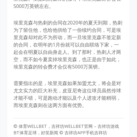
5000万英镑左右。
埃里克森与热刺的合同在2020年的夏天到期，热刺
为了留住他，也给他供给了一份续约合同，可是埃
里克森却对此不为所动，而一旦埃里克森不签定新
的合同，在明年的1月份就可以自由联络下家，一
起会在明夏以自由身走人。到了那时，热刺人才两
空，而不如今夏卖掉埃里克森，也正是由于如此，
埃里克森的转会费才会仅有5000万英镑。
需要指出的是，埃里克森如果加盟尤文，将会是对
尤文实力的巨大补充，皮亚尼奇这位球员虽然传球
才能不错，可是跑动才能以及个人进攻才能稍弱，
而埃里克森则在这两方面有优势。
© 体育WELLBET，吉祥坊WELLBET官网 – 吉祥坊游戏
BT体育足球，好笑新闻 © 吉祥坊APP手机吉祥坊