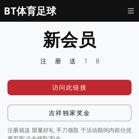
BT体育足球
新会员
注册送18
访问此链接
吉祥独家奖金
注册就送 限量好礼 手刀领取 于活动期间内前往优
惠页面”点击领取”彩金。