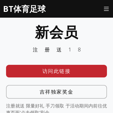
BT体育足球
新会员
注册送18
访问此链接
吉祥独家奖金
注册就送 限量好礼 手刀领取 于活动期间内前往优
惠页面”点击领取”彩金。