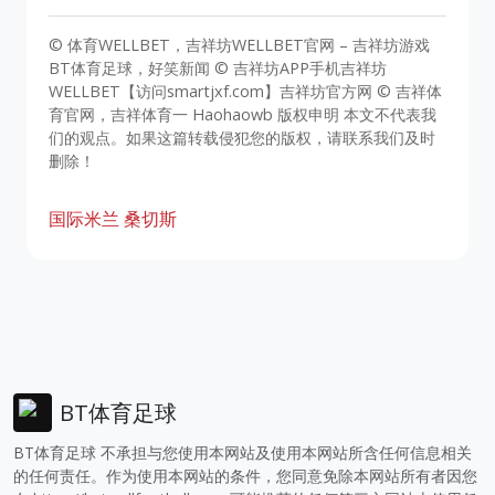
© 体育WELLBET，吉祥坊WELLBET官网 – 吉祥坊游戏
BT体育足球，好笑新闻 © 吉祥坊APP手机吉祥坊
WELLBET【访问smartjxf.com】吉祥坊官方网 © 吉祥体
育官网，吉祥体育一 Haohaowb 版权申明 本文不代表我
们的观点。如果这篇转载侵犯您的版权，请联系我们及时
删除！
国际米兰
桑切斯
BT体育足球
BT体育足球 不承担与您使用本网站及使用本网站所含任何信息相关
的任何责任。作为使用本网站的条件，您同意免除本网站所有者因您