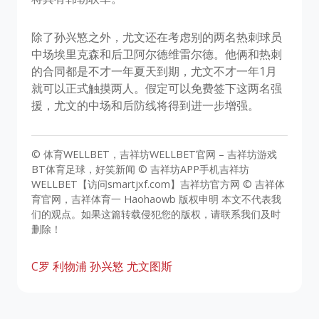
除了孙兴慜之外，尤文还在考虑别的两名热刺球员
中场埃里克森和后卫阿尔德维雷尔德。他俩和热刺
的合同都是不才一年夏天到期，尤文不才一年1月
就可以正式触摸两人。假定可以免费签下这两名强
援，尤文的中场和后防线将得到进一步增强。
© 体育WELLBET，吉祥坊WELLBET官网 – 吉祥坊游戏
BT体育足球，好笑新闻 © 吉祥坊APP手机吉祥坊
WELLBET【访问smartjxf.com】吉祥坊官方网 © 吉祥体
育官网，吉祥体育一 Haohaowb 版权申明 本文不代表我
们的观点。如果这篇转载侵犯您的版权，请联系我们及时
删除！
C罗
利物浦
孙兴慜
尤文图斯