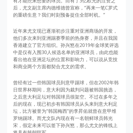
有才能挖来想要的球员。而有了3亿欧元的注资之
后，尤文副主席内德维德曾宣称，“再来一笔C罗式
的重磅生意？我们时刻预备捉住全部时机。”
近年来尤文现已逐渐初步注重对亚洲商场的开发，
他们多次来到亚洲踢赛季前的热身赛，并且在我国
香港建立了官方组织。孙兴慜在2019年金球奖评选
中是仅有入围30人候选名单的亚洲球员，由此也能
看出他在亚洲足坛的位置和影响力，可以说从竞技
和商业两个方面都契合尤文的需求。
曾经有过一些韩国球员到意甲踢球，但在2002年韩
日世界杯期间，意大利因为裁判问题被韩国挑选，
之后意大利足坛对韩国球员很架空。不过在多年之
后的现在，现已初步有韩国球员从头来到意大利足
坛，比方被誉为“韩国梅西”的李昇佑就曾在意甲维
罗纳踢球。而尤文队内现在有一名朝鲜球员韩光
宋，假定未来可以签下孙兴慜，那么尤文的锋线上
将具有韩朝联军。