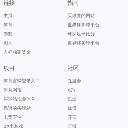
链接
指南
主页
买球赛的网站
体育
世界杯买球平台
游戏
球探足球比分
图片
世界杯买球平台
吉祥独家奖金
项目
社区
体育官网登录入口
九游会
体育网投
冠军
买球站现金体育
凯发
靠谱的买球站
优博
电竞下注
开云
pg小游戏
万博