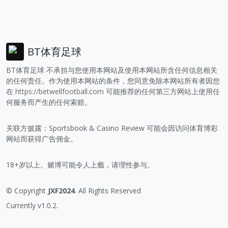
BT体育足球
BT体育足球 不承担与您使用本网站及使用本网站所含任何信息相关
的任何责任。作为使用本网站的条件，您同意免除本网站所有者因您
在
https://betwellfootball.com
可能推荐的任何第三方网站上使用任
何服务而产生的任何索赔。
关联方披露：Sportsbook & Casino Review 可能会因访问体育博彩
网站而获得广告佣金。
18+岁以上。赌博可能令人上瘾，请理性参与。
© Copyright
JXF2024
. All Rights Reserved
Currently v1.0.2.