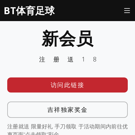
BT体育足球
新会员
注册送18
访问此链接
吉祥独家奖金
注册就送 限量好礼 手刀领取 于活动期间内前往优
惠页面”点击领取”彩金。