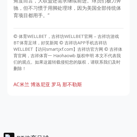
角度而言，大联盟还需求继续前进。球员们极力奔
驰，但不习惯于用脚处理球，因为美国全部传统体
育项目都用手。”
© 体育WELLBET，吉祥坊WELLBET官网 – 吉祥坊游戏
BT体育足球，好笑新闻 © 吉祥坊APP手机吉祥坊
WELLBET【访问smartjxf.com】吉祥坊官方网 © 吉祥体
育官网，吉祥体育一 Haohaowb 版权申明 本文不代表我
们的观点。如果这篇转载侵犯您的版权，请联系我们及时
删除！
AC米兰
博洛尼亚
罗马
那不勒斯