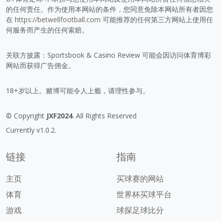
的任何责任。作为使用本网站的条件，您同意免除本网站所有者因您
在
https://betwellfootball.com
可能推荐的任何第三方网站上使用任
何服务而产生的任何索赔。
关联方披露：Sportsbook & Casino Review 可能会因访问体育博彩
网站而获得广告佣金。
18+岁以上。赌博可能令人上瘾，请理性参与。
© Copyright
JXF2024
. All Rights Reserved
Currently v1.0.2.
链接
指南
主页
买球赛的网站
体育
世界杯买球平台
游戏
球探足球比分