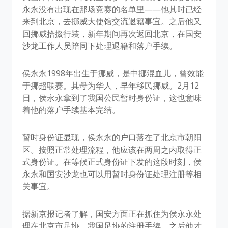
永永没有出现在那场竞赛的名单里——他其时已经
来到北京，去挪威大使馆交流退籍事宜。之后他又
回挪威拾掇行装，新年期间再次返回北京，在国安
沙龙工作人员陪同下处理退籍和落户手续。
侯永永1998年出生于挪威，是中挪混血儿，曾效能
于挪超联赛。其母为华人，早年移民挪威。2月12
日，侯永永拿到了我国公民暂时身份证，这也意味
着他的落户手续基本完结。
暂时身份证显现，侯永永的户口落在了北京市朝阳
区。按照正常处理流程，他应该在两周之内取得正
式身份证。在等候正式身份证下发的这段时刻，侯
永永和国安沙龙也可以用暂时身份证处理注册等相
关事宜。
据新京报记者了解，国安方面正在抓住为侯永永处
理在北京市足协、我国足协的注册手续，之后他才