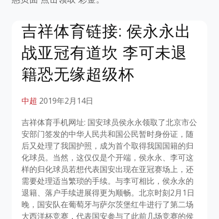
吉祥体育链接: 侯永永出
战亚冠有道坎 李可未退
籍恐无缘超级杯
中超
2019年2月14日
吉祥体育手机网址: 国安球员侯永永领取了北京市公
安部门签发的中华人民共和国公民暂时身份证，随
后又处理了我国护照，成为首个取得我国国籍的归
化球员。当然，这仅仅是个开端，侯永永、李可这
样的归化球员若想代表国安出现在亚冠赛场上，还
需要处理适当繁琐的手续。与李可相比，侯永永的
退籍、落户手续进展得更为顺畅。北京时刻2月1日
晚，国安队在葡萄牙与萨尔茨堡红牛进行了第二场
大西洋杯竞赛，代表国安参与了此前几场竞赛的侯