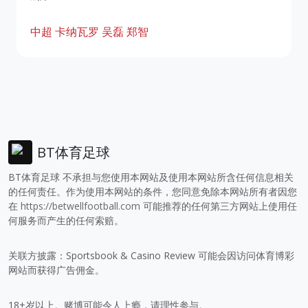
中超
卡纳瓦罗
吴磊
郑智
BT体育足球
BT体育足球 不承担与您使用本网站及使用本网站所含任何信息相关
的任何责任。作为使用本网站的条件，您同意免除本网站所有者因您
在
https://betwellfootball.com
可能推荐的任何第三方网站上使用任
何服务而产生的任何索赔。
关联方披露：Sportsbook & Casino Review 可能会因访问体育博彩
网站而获得广告佣金。
18+岁以上。赌博可能令人上瘾，请理性参与。