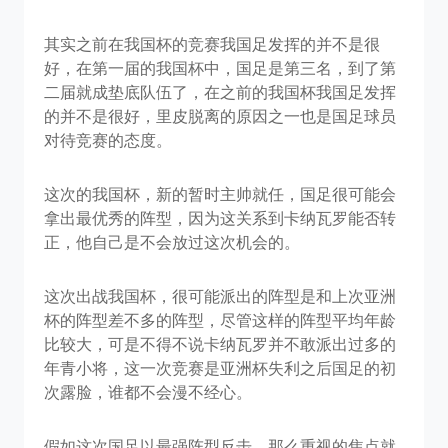
其实之前在我国杯的竞赛我国足发挥的并不是很
好，在第一届的我国杯中，国足是第三名，到了第
二届就成垫底队伍了，在之前的我国杯我国足发挥
的并不是很好，里皮脱离的原因之一也是国足球员
对待竞赛的态度。
这次的我国杯，新的暂时主帅就任，国足很可能会
拿出最优秀的阵型，因为这关系到卡纳瓦罗能否转
正，他自己是不会放过这次机会的。
这次出战我国杯，很可能派出的阵型是和上次亚洲
杯的阵型差不多的阵型，尽管这样的阵型平均年龄
比较大，可是不得不说卡纳瓦罗并不敢派出过多的
年青小将，这一次竞赛是亚洲杯失利之后国足的初
次露脸，谁都不会漫不经心。
假如这次国足以最强阵型反击，那么重视的焦点就