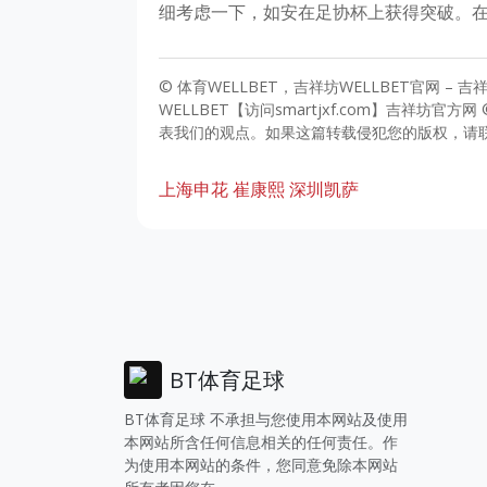
细考虑一下，如安在足协杯上获得突破。
© 体育WELLBET，吉祥坊WELLBET官网 –
WELLBET【访问smartjxf.com】吉祥坊官方
表我们的观点。如果这篇转载侵犯您的版权，请
上海申花
崔康熙
深圳凯萨
BT体育足球
BT体育足球 不承担与您使用本网站及使用
本网站所含任何信息相关的任何责任。作
为使用本网站的条件，您同意免除本网站