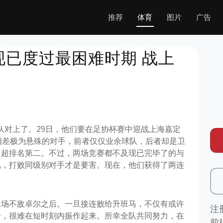
推荐
体育
图片
广告
现已度过最困难时期 战上
球队对上了。29日，他们要在足协杯赛中迎战上海嘉定
相差极为悬殊的对手，前者仅仅业余球队，后者却是卫
中超排名第二。不过，两场竞赛都不及现已完毕了的与
说，打败同级别对手才是要害。现在，他们获得了两连
主场不敌卓尔之后。一旦接连败给升班马，不仅有或许
注
击，很难在短时刻内振作起来。所幸全队共同努力，在
前