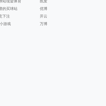
球站现金体育
凯发
谱的买球站
优博
竞下注
开云
g小游戏
万博