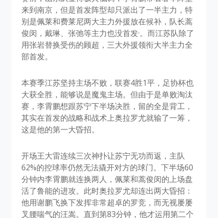
来到南京，但是首发阵型却只派出了一半主力，特
别是佩莱和费莱尼两大主力外援放在候补，队长蒿
俊闵，戴琳、张弛等主力也没首发·。而江苏队除了
用张岩替换受伤的顾超，三大外援领衔大半主力全
部首发。
本赛季江苏坚持主场不败，联赛4胜1平，足协杯也
大获全胜，能够说是魔鬼主场。但由于是单败淘汰
赛，李霄鹏想跟苏宁下半场决胜，留的全是背工，
其实在首发的战略和战术上奥拉罗尤就输了一筹，
这是他的第一大昏招。
开场王大雷连续三次神扑让苏宁无功而返，主队
62%的控球率仍然无法撬开对方的球门。下半场60
分钟内李霄鹏就连换两人，佩莱和蒿俊闵的上场盘
活了鲁能的进攻。此时奥拉罗尤却连出两大昏招：
他用谢鹏飞换下发挥非常超卓的罗竞，而无视屡屡
叉腰喘气的汪嵩。直到第83分钟，他才运用第二个