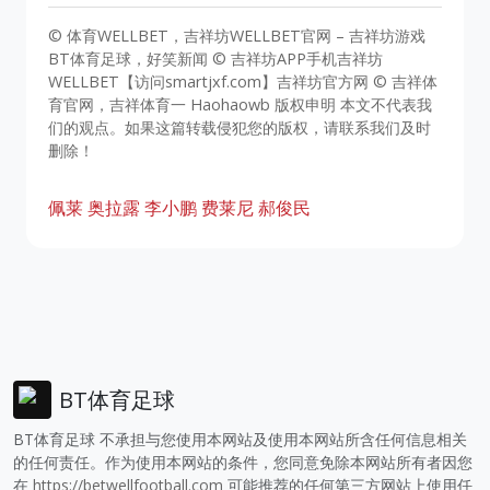
© 体育WELLBET，吉祥坊WELLBET官网 – 吉祥坊游戏
BT体育足球，好笑新闻 © 吉祥坊APP手机吉祥坊
WELLBET【访问smartjxf.com】吉祥坊官方网 © 吉祥体
育官网，吉祥体育一 Haohaowb 版权申明 本文不代表我
们的观点。如果这篇转载侵犯您的版权，请联系我们及时
删除！
佩莱
奥拉露
李小鹏
费莱尼
郝俊民
BT体育足球
BT体育足球 不承担与您使用本网站及使用本网站所含任何信息相关
的任何责任。作为使用本网站的条件，您同意免除本网站所有者因您
在
https://betwellfootball.com
可能推荐的任何第三方网站上使用任