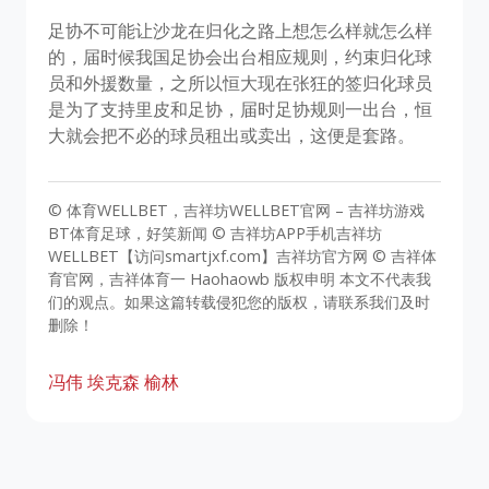
足协不可能让沙龙在归化之路上想怎么样就怎么样
的，届时候我国足协会出台相应规则，约束归化球
员和外援数量，之所以恒大现在张狂的签归化球员
是为了支持里皮和足协，届时足协规则一出台，恒
大就会把不必的球员租出或卖出，这便是套路。
© 体育WELLBET，吉祥坊WELLBET官网 – 吉祥坊游戏
BT体育足球，好笑新闻 © 吉祥坊APP手机吉祥坊
WELLBET【访问smartjxf.com】吉祥坊官方网 © 吉祥体
育官网，吉祥体育一 Haohaowb 版权申明 本文不代表我
们的观点。如果这篇转载侵犯您的版权，请联系我们及时
删除！
冯伟
埃克森
榆林