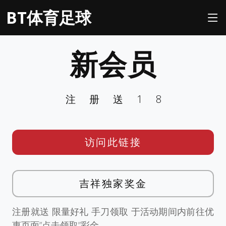
BT体育足球
新会员
注册送18
访问此链接
吉祥独家奖金
注册就送 限量好礼 手刀领取 于活动期间内前往优
惠页面”点击领取”彩金。