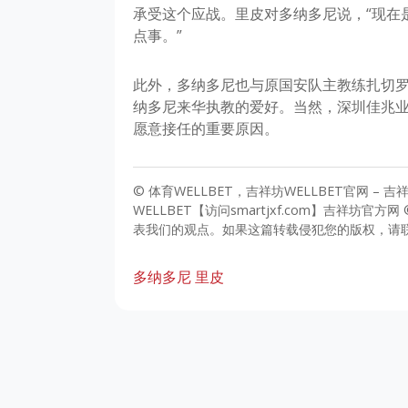
承受这个应战。里皮对多纳多尼说，“现在
点事。”
此外，多纳多尼也与原国安队主教练扎切
纳多尼来华执教的爱好。当然，深圳佳兆业
愿意接任的重要原因。
© 体育WELLBET，吉祥坊WELLBET官网 –
WELLBET【访问smartjxf.com】吉祥坊官方
表我们的观点。如果这篇转载侵犯您的版权，请
多纳多尼
里皮