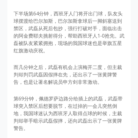
下半场第64分钟，西班牙人门将开出门球，队友头
球摆渡给巴尔加斯，巴尔加斯拿球后一脚斜塞送到
禁区，武磊从死后包抄，强行打破对手，面临出击
的阿金费耶夫挑射得分，帮助西班牙人1-0抢先。武
磊被队友紧紧拥抱，现场的我国球迷也是举旗五星
红旗激动庆祝。
而几分钟之后，武磊有机会上演梅开二度，但主裁
判却判罚武磊因假摔在先，还出示了一张黄牌警
告，也是让著名解说员申方剑非常激动。
第69分钟，佩德罗萨边路分给插上的武磊，武磊带
球突入禁区后想要脱节，在过掉的一会儿突然倒
地，我国球迷认为西班牙人取得点球的时候，主裁
判却举手暗示武磊假摔，还向武磊出示了一张黄牌
警告。