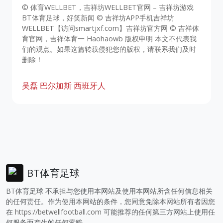
© 体育WELLBET，吉祥坊WELLBET官网 – 吉祥坊游戏
BT体育足球，好笑新闻 © 吉祥坊APP手机吉祥坊
WELLBET【访问smartjxf.com】吉祥坊官方网 © 吉祥体
育官网，吉祥体育一 Haohaowb 版权申明 本文不代表我
们的观点。如果这篇转载侵犯您的版权，请联系我们及时
删除！
吴磊
巴尔加斯
西班牙人
BT体育足球
BT体育足球 不承担与您使用本网站及使用本网站所含任何信息相关
的任何责任。作为使用本网站的条件，您同意免除本网站所有者因您
在
https://betwellfootball.com
可能推荐的任何第三方网站上使用任
何服务而产生的任何索赔。