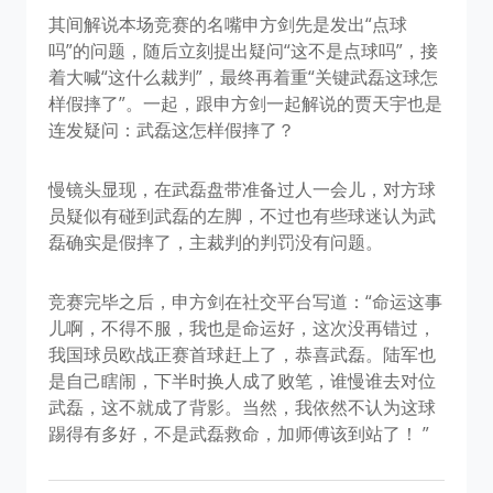
其间解说本场竞赛的名嘴申方剑先是发出“点球
吗”的问题，随后立刻提出疑问“这不是点球吗”，接
着大喊“这什么裁判”，最终再着重“关键武磊这球怎
样假摔了”。一起，跟申方剑一起解说的贾天宇也是
连发疑问：武磊这怎样假摔了？
慢镜头显现，在武磊盘带准备过人一会儿，对方球
员疑似有碰到武磊的左脚，不过也有些球迷认为武
磊确实是假摔了，主裁判的判罚没有问题。
竞赛完毕之后，申方剑在社交平台写道：“命运这事
儿啊，不得不服，我也是命运好，这次没再错过，
我国球员欧战正赛首球赶上了，恭喜武磊。陆军也
是自己瞎闹，下半时换人成了败笔，谁慢谁去对位
武磊，这不就成了背影。当然，我依然不认为这球
踢得有多好，不是武磊救命，加师傅该到站了！ ”