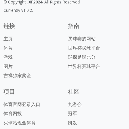
© Copyright
JXF2024
. All Rights Reserved
Currently v1.0.2.
链接
指南
主页
买球赛的网站
体育
世界杯买球平台
游戏
球探足球比分
图片
世界杯买球平台
吉祥独家奖金
项目
社区
体育官网登录入口
九游会
体育网投
冠军
买球站现金体育
凯发