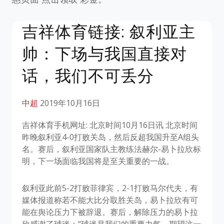
吉祥体育链接: 叙利亚主
帅：下场与我国直接对
话，我们不可丢分
中超
2019年10月16日
吉祥体育手机网址: 北京时间10月16日讯 北京时间
昨晚叙利亚4-0打败关岛，然后反超我国升至A组头
名。赛后，叙利亚国家队主教练法赫尔-易卜拉欣标
明，下一场面临我国将是至关重要的一战。
叙利亚此前5-2打败菲律宾，2-1打败马尔代夫，有
媒体报道称若不能大比分取胜关岛，易卜拉欣有可
能在舆论压力下被辞退。赛后，解除压力的易卜拉