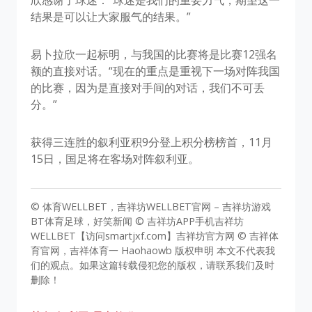
欣感谢了球迷：“球迷是我们的重要力气，期望这一
结果是可以让大家服气的结果。”
易卜拉欣一起标明，与我国的比赛将是比赛12强名
额的直接对话。“现在的重点是重视下一场对阵我国
的比赛，因为是直接对手间的对话，我们不可丢
分。”
获得三连胜的叙利亚积9分登上积分榜榜首，11月
15日，国足将在客场对阵叙利亚。
© 体育WELLBET，吉祥坊WELLBET官网 – 吉祥坊游戏
BT体育足球，好笑新闻 © 吉祥坊APP手机吉祥坊
WELLBET【访问smartjxf.com】吉祥坊官方网 © 吉祥体
育官网，吉祥体育一 Haohaowb 版权申明 本文不代表我
们的观点。如果这篇转载侵犯您的版权，请联系我们及时
删除！