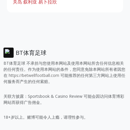
关岛
叙利亚
易卜拉欣
BT体育足球
BT体育足球 不承担与您使用本网站及使用本网站所含任何信息相关
的任何责任。作为使用本网站的条件，您同意免除本网站所有者因您
在
https://betwellfootball.com
可能推荐的任何第三方网站上使用任
何服务而产生的任何索赔。
关联方披露：Sportsbook & Casino Review 可能会因访问体育博彩
网站而获得广告佣金。
18+岁以上。赌博可能令人上瘾，请理性参与。