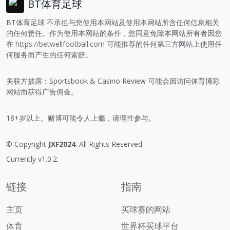
BT体育足球
BT体育足球 不承担与您使用本网站及使用本网站所含任何信息相关
的任何责任。作为使用本网站的条件，您同意免除本网站所有者因您
在
https://betwellfootball.com
可能推荐的任何第三方网站上使用任
何服务而产生的任何索赔。
关联方披露：Sportsbook & Casino Review 可能会因访问体育博彩
网站而获得广告佣金。
18+岁以上。赌博可能令人上瘾，请理性参与。
© Copyright
JXF2024
. All Rights Reserved
Currently v1.0.2.
链接
指南
主页
买球赛的网站
体育
世界杯买球平台