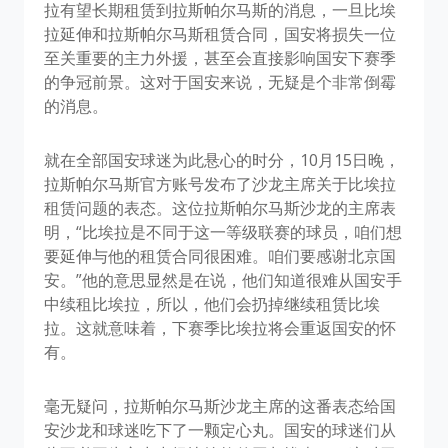
拉有望长期租赁到拉斯帕尔马斯的消息，一旦比埃
拉延伸和拉斯帕尔马斯租赁合同，国安将损失一位
至关重要的主力外援，甚至会直接影响国安下赛季
的争冠前景。这对于国安来说，无疑是个非常倒霉
的消息。
就在全部国安球迷为此悬心的时分，10月15日晚，
拉斯帕尔马斯官方账号发布了沙龙主席关于比埃拉
租赁问题的表态。这位拉斯帕尔马斯沙龙的主席表
明，“比埃拉是不同于这一等级联赛的球员，咱们想
要延伸与他的租赁合同很困难。咱们要感谢北京国
安。”他的意思显然是在说，他们知道很难从国安手
中续租比埃拉，所以，他们会扔掉继续租赁比埃
拉。这就意味着，下赛季比埃拉将会重返国安的怀
有。
毫无疑问，拉斯帕尔马斯沙龙主席的这番表态给国
安沙龙和球迷吃下了一颗定心丸。国安的球迷们从