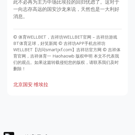
此不必再为主力中场比埃拉的回归忧虑了。这对于
一向志存高远的国安沙龙来说，天然也是一大利好
消息。
© 体育WELLBET，吉祥坊WELLBET官网 – 吉祥坊游戏
BT体育足球，好笑新闻 © 吉祥坊APP手机吉祥坊
WELLBET【访问smartjxf.com】吉祥坊官方网 © 吉祥体
育官网，吉祥体育一 Haohaowb 版权申明 本文不代表我
们的观点。如果这篇转载侵犯您的版权，请联系我们及时
删除！
北京国安
维埃拉