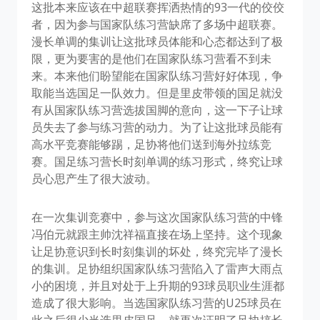
这批本来应该在中超联赛挥洒热情的93一代的佼佼
者，因为参与国家队练习营缺席了多场中超联赛。
漫长单调的集训让这批球员体能和心态都达到了极
限，更为要害的是他们在国家队练习营看不到未
来。本来他们盼望能在国家队练习营好好体现，争
取能当选国足一队效力。但是里皮带领的国足就没
有从国家队练习营选拔国脚的意向，这一下子让球
员失去了参与练习营的动力。为了让这批球员能有
高水平竞赛能够踢，足协将他们送到海外拉练竞
赛。国足练习营长时刻单调的练习形式，终究让球
员心思产生了很大波动。
在一次集训竞赛中，参与这次国家队练习营的中锋
冯伯元就跟主帅沈祥福直接在场上坚持。这个现象
让足协意识到长时刻集训的坏处，终究完毕了漫长
的集训。足协组织国家队练习营陷入了雷声大雨点
小的困境，并且对处于上升期的93球员职业生涯都
造成了很大影响。当选国家队练习营的U25球员在