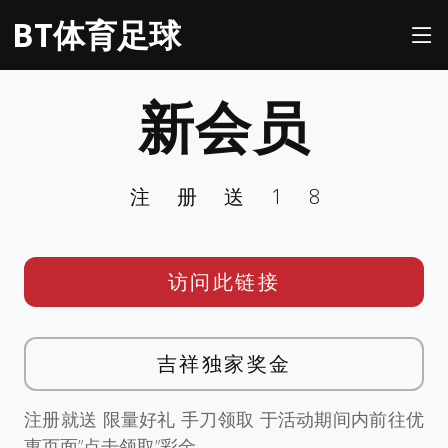
BT体育足球
新会员
注册送18
访问此链接
吉祥独家奖金
注册就送 限量好礼 手刀领取 于活动期间内前往优
惠页面”点击领取”彩金。