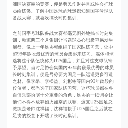
洲区决赛圈的竞赛，便是劳民伤财并且或许会把球
员给练傻。了解中国足球的球迷都知道国字号球队
备战大赛，就喜欢搞长时刻集训。
之前国字号球队备战大赛都毫无例外地搞长时刻集
训，动辄两三个月集训让当选球员心思极容易发生
崩盘。像上一年足协就组织了国家队练习营，让中
超93年龄段最优秀的球员会集起来练习。媒体和球
迷将这个队伍统称为U25国足，并且对这支球队寄
予厚望。当时足协会集国内93年龄段最优秀的球员
长时刻集训，便是号称要为国足一队运送更多可造
之材。像李昂、李松益、刘彬彬等国内93年龄段的
佼佼者，都当选了国家队练习营。这些球员都在各
自俱乐部扮演十分重要的角色，足协的一纸调令让
他们不得不放弃如火如荼的联赛。这支U25国足总
教练是老帅沈祥福，沈祥福接手U25国足之后就在
足协的授意下开端了长时刻集训。