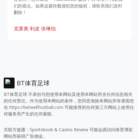
们的观点。如果这篇转载侵犯您的版权，请联系我们及时
删除！
克莱奥
利皮
张琳怡
BT体育足球
BT体育足球 不承担与您使用本网站及使用本网站所含任何信息相关
的任何责任。作为使用本网站的条件，您同意免除本网站所有者因您
在
https://betwellfootball.com
可能推荐的任何第三方网站上使用任
何服务而产生的任何索赔。
关联方披露：Sportsbook & Casino Review 可能会因访问体育博彩
网站而获得广告佣金。