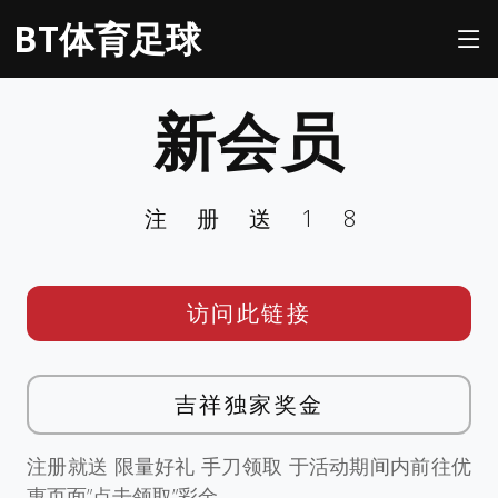
BT体育足球
新会员
注册送18
访问此链接
吉祥独家奖金
注册就送 限量好礼 手刀领取 于活动期间内前往优
惠页面”点击领取”彩金。