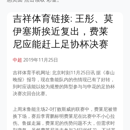
吉祥体育链接: 王彤、莫
伊塞斯挨近复出，费莱
尼应能赶上足协杯决赛
中超
2019年11月25日
吉祥体育手机网址: 北京时刻11月25日讯 据《泰山
晚报》报导，现在鲁能队内的伤情现已有了好转，
到时应该能以较为规整的阵型参与与申花的足协杯
决赛次回合比赛。
上周末鲁能主场2-0打败斯威的联赛中，费莱尼被替
换下场，赛后李霄鹏标明费莱尼在比赛中不小心拉
伤。鲁媒走漏，费莱尼的伤势问题不大，但需求时