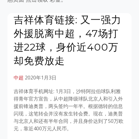
吉祥体育链接: 又一强力
外援脱离中超，47场打
进22球，身价近400万
却免费放走
中超
2020年1月3日
吉祥体育手机网址: 1月3日，沙特阿拉伯球队利雅
得青年官方宣告，从中超降级球队北京人和引入外
援前锋迪奥普，两头签约一年半。根据德转的信息
闪现，这笔转会并没有发生转会费。现在，迪奥普
与北京人和还有半年合同，并且身价达到了50万欧
元，靠近400万元人民币。