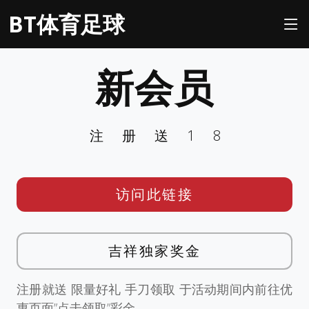
BT体育足球
新会员
注册送18
访问此链接
吉祥独家奖金
注册就送 限量好礼 手刀领取 于活动期间内前往优
惠页面”点击领取”彩金。