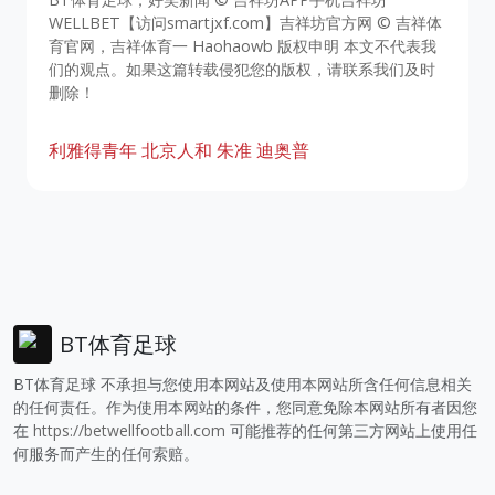
WELLBET【访问smartjxf.com】吉祥坊官方网 © 吉祥体
育官网，吉祥体育一 Haohaowb 版权申明 本文不代表我
们的观点。如果这篇转载侵犯您的版权，请联系我们及时
删除！
利雅得青年
北京人和
朱准
迪奥普
BT体育足球
BT体育足球 不承担与您使用本网站及使用本网站所含任何信息相关
的任何责任。作为使用本网站的条件，您同意免除本网站所有者因您
在
https://betwellfootball.com
可能推荐的任何第三方网站上使用任
何服务而产生的任何索赔。