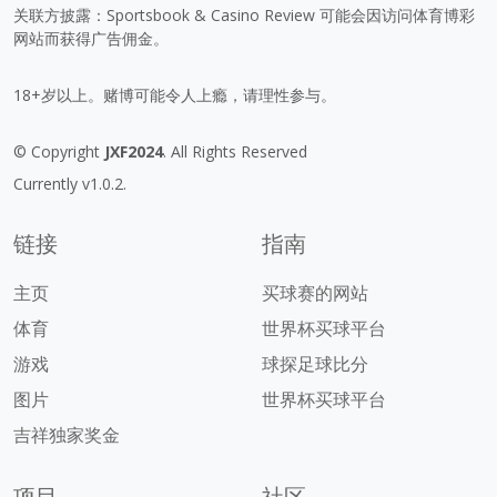
关联方披露：Sportsbook & Casino Review 可能会因访问体育博彩
网站而获得广告佣金。
18+岁以上。赌博可能令人上瘾，请理性参与。
© Copyright
JXF2024
. All Rights Reserved
Currently v1.0.2.
链接
指南
主页
买球赛的网站
体育
世界杯买球平台
游戏
球探足球比分
图片
世界杯买球平台
吉祥独家奖金