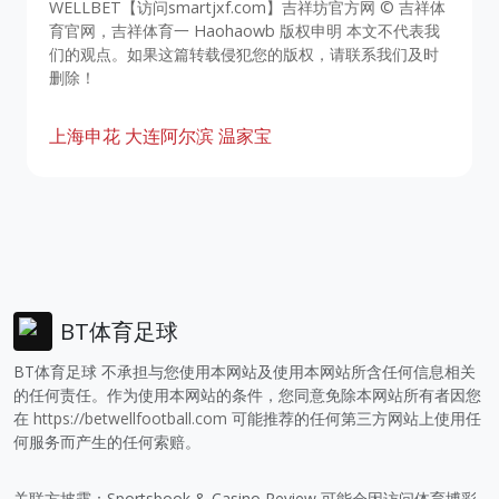
WELLBET【访问smartjxf.com】吉祥坊官方网 © 吉祥体
育官网，吉祥体育一 Haohaowb 版权申明 本文不代表我
们的观点。如果这篇转载侵犯您的版权，请联系我们及时
删除！
上海申花
大连阿尔滨
温家宝
BT体育足球
BT体育足球 不承担与您使用本网站及使用本网站所含任何信息相关
的任何责任。作为使用本网站的条件，您同意免除本网站所有者因您
在
https://betwellfootball.com
可能推荐的任何第三方网站上使用任
何服务而产生的任何索赔。
关联方披露：Sportsbook & Casino Review 可能会因访问体育博彩