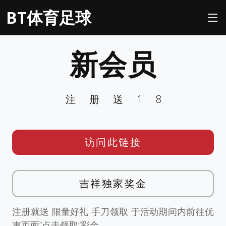
BT体育足球
新会员
注册送18
访问此链接
吉祥独家奖金
注册就送 限量好礼 手刀领取 于活动期间内前往优
惠页面”点击领取”彩金。