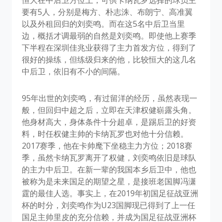
恒大在中后卫方位上，可供卡纳瓦罗选择的球员主
要有5人，分别是梅方、朴志洙、布朗宁、高准翼
以及外租回归的刘奕鸣。而在这5名中后卫当里
边，概括才调最弱的自然是刘奕鸣。即使他上赛季
下半程在深圳佳兆业获得了主力首发方位，得到了
很好的操练，但练级归来的他，比较恒大的这几名
中后卫，依旧有不小的间隔。
95年出世的刘奕鸣，有过留洋的经历，虽然表现一
般，但回归中超之后，立即在天津权健崭露头角。
他身材高大，身体条件十分超卓，是踢后卫的好资
料，时任权健主帅的卡纳瓦罗也对他十分信赖。
2017赛季，他在卡帅麾下坐稳主力方位；2018赛
季，虽然卡纳瓦罗离开了权健，刘奕鸣依旧是球队
的主力中后卫。在新一辈的我国本乡后卫中，他也
被称为是未来国足的期望之星，是接班老国脚冯潇
霆的最佳人选。事实上，在2019年初国足征战亚洲
杯的时分，刘奕鸣作为U23国脚现已得到了上一任
国足主帅里皮的充分信赖，并成为国足征战亚洲杯