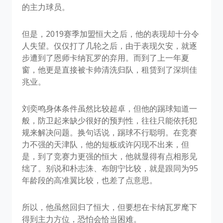
的主力球员。
但是，2019赛季加盟恒大之后，他的表现却十分令
人失望。仅仅打了几轮之后，由于表现欠安，就逐
步遭到了恩师卡纳瓦罗的弃用。而到了上一年夏
窗，他更是直接被卡帅清洗归队，租赁到了深圳佳
兆业。
刘奕鸣身体条件虽然比较超卓，但他的踢球知道一
般，防卫起来缺少很好的预判性，往往只能依托犯
规来解决问题。换句话说，踢球不行聪明。在竞赛
力不强的天津队，他的短板或许闪现不出来，但
是，到了竞赛力更强的恒大，他就显得有点相形见
绌了。别说和朴志洙、布朗宁比较，就是跟同为95
年龄段的高准翼比较，也差了点意思。
所以，他虽然回归了恒大，但要想在卡纳瓦罗麾下
得到主力方位，恐怕会恰当困难。