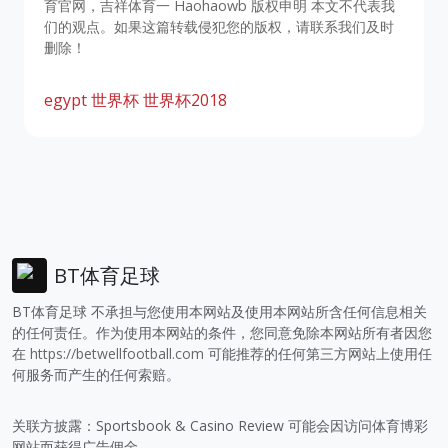
育官网，吉祥体育一 Haohaowb 版权申明 本文不代表我
们的观点。如果这篇转载侵犯您的版权，请联系我们及时
删除！
egypt
世界杯
世界杯2018
BT体育足球
BT体育足球 不承担与您使用本网站及使用本网站所含任何信息相关
的任何责任。作为使用本网站的条件，您同意免除本网站所有者因您
在
https://betwellfootball.com
可能推荐的任何第三方网站上使用任
何服务而产生的任何索赔。
关联方披露：Sportsbook & Casino Review 可能会因访问体育博彩
网站而获得广告佣金。