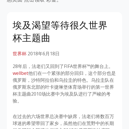
埃及渴望等待很久世界
杯主题曲
世界杯
2018年6月18日
28年后，法老们又回到了FIFA世界杯™的舞台上。
wellbet
他们在一个紧张的部分回归，这个部分也是
俄罗斯，沙特阿拉伯和乌拉圭的特色。乌拉圭队在
俄罗斯东北部的叶卡捷琳堡体育场举行的第一世界
杯主题曲2010场比赛中为埃及队进行了严峻的考
验。
在过去的六场世界总决赛中缺席，法老们将数百万
球迷的希望带回了家乡，虽然他们在荒野中的长期