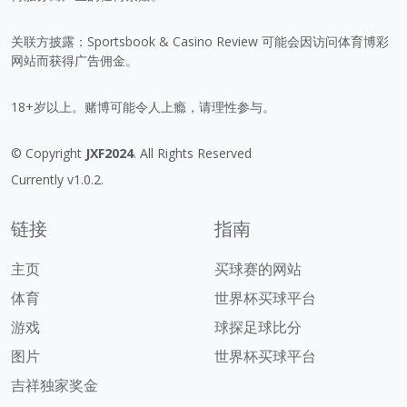
关联方披露：Sportsbook & Casino Review 可能会因访问体育博彩
网站而获得广告佣金。
18+岁以上。赌博可能令人上瘾，请理性参与。
© Copyright
JXF2024
. All Rights Reserved
Currently v1.0.2.
链接
指南
主页
买球赛的网站
体育
世界杯买球平台
游戏
球探足球比分
图片
世界杯买球平台
吉祥独家奖金