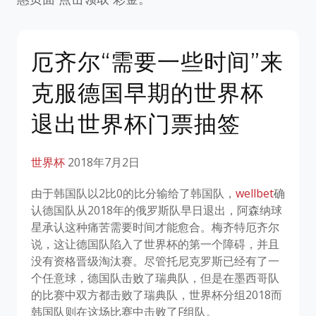
厄齐尔“需要一些时间”来
克服德国早期的世界杯
退出世界杯门票抽签
世界杯
2018年7月2日
由于韩国队以2比0的比分输给了韩国队，
wellbet
确
认德国队从2018年的俄罗斯队早日退出，阿森纳球
星承认这种痛苦需要时间才能愈合。梅齐特厄齐尔
说，这让德国队陷入了世界杯的第一个障碍，并且
没有资格晋级淘汰赛。尽管托尼克罗斯已经有了一
个任意球，德国队击败了瑞典队，但是在墨西哥队
的比赛中双方都击败了瑞典队，世界杯分组2018而
韩国队则在这场比赛中击败了F组队。