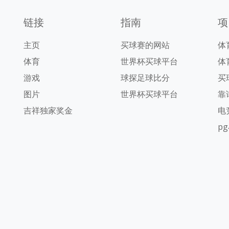
链接
指南
项
主页
买球赛的网站
体
体育
世界杯买球平台
体
游戏
球探足球比分
买
图片
世界杯买球平台
靠
吉祥独家奖金
电
p