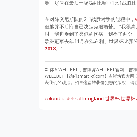
赛，尽管在最后一场G组比赛中1比1战胜
在对阵突尼斯队的2-1战胜对手的过程中，
但他并不后悔自己决定克服痛苦。 “我很高兴[
时，我也受到了类似的伤病，我得了两分，”
欧洲冠军去年11月在温布利。世界杯比赛
2018
。”
© 体育WELLBET，吉祥坊WELLBET官网 –
WELLBET【访问smartjxf.com】吉祥坊官方
表我们的观点。如果这篇转载侵犯您的版权，请
colombia
dele alli
england
世界杯
世界杯2