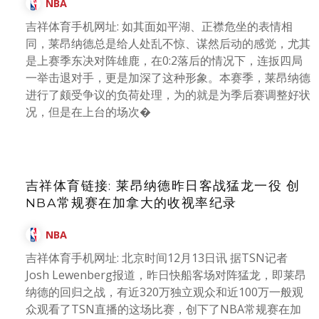
NBA
吉祥体育手机网址: 如其面如平湖、正襟危坐的表情相
同，莱昂纳德总是给人处乱不惊、谋然后动的感觉，尤其
是上赛季东决对阵雄鹿，在0:2落后的情况下，连扳四局
一举击退对手，更是加深了这种形象。本赛季，莱昂纳德
进行了颇受争议的负荷处理，为的就是为季后赛调整好状
况，但是在上台的场次�
吉祥体育链接: 莱昂纳德昨日客战猛龙一役 创
NBA常规赛在加拿大的收视率纪录
NBA
吉祥体育手机网址: 北京时间12月13日讯 据TSN记者
Josh Lewenberg报道，昨日快船客场对阵猛龙，即莱昂
纳德的回归之战，有近320万独立观众和近100万一般观
众观看了TSN直播的这场比赛，创下了NBA常规赛在加