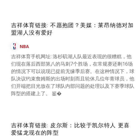
吉祥体育链接: 不愿抱团？美媒：莱昂纳德对加
盟湖人没有爱好
NBA
吉祥体育手机网址: 洛杉矶湖人队最近表现的很糟糕，他
们现在落后西部第八的马刺7个胜场，在常规赛还剩16场
的情况下可以说现已提前无缘季后赛。在这种情况下，球
队决议约束詹姆斯的出场时刻而且轮休几位年青球员，他
们开端把目光放在了球队内部问题的处理以及下赛季球队
阵型的搭建上了。 鉴�
吉祥体育链接: 皮尔斯：比较于凯尔特人 更喜
爱猛龙现在的阵型