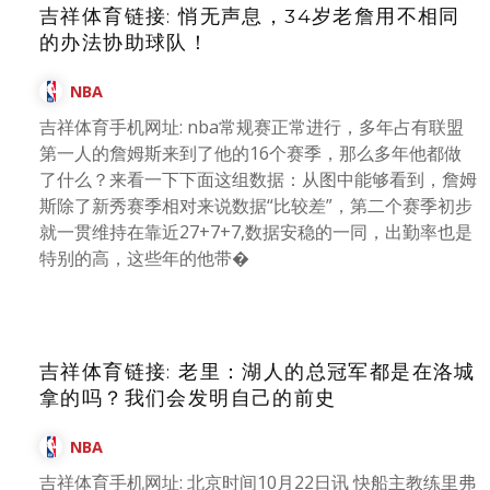
吉祥体育链接: 悄无声息，34岁老詹用不相同
的办法协助球队！
NBA
吉祥体育手机网址: nba常规赛正常进行，多年占有联盟
第一人的詹姆斯来到了他的16个赛季，那么多年他都做
了什么？来看一下下面这组数据：从图中能够看到，詹姆
斯除了新秀赛季相对来说数据“比较差”，第二个赛季初步
就一贯维持在靠近27+7+7,数据安稳的一同，出勤率也是
特别的高，这些年的他带�
吉祥体育链接: 老里：湖人的总冠军都是在洛城
拿的吗？我们会发明自己的前史
NBA
吉祥体育手机网址: 北京时间10月22日讯 快船主教练里弗