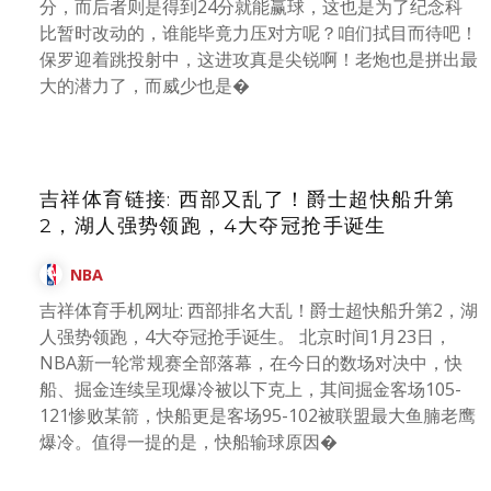
分，而后者则是得到24分就能赢球，这也是为了纪念科
比暂时改动的，谁能毕竟力压对方呢？咱们拭目而待吧！
保罗迎着跳投射中，这进攻真是尖锐啊！老炮也是拼出最
大的潜力了，而威少也是�
吉祥体育链接: 西部又乱了！爵士超快船升第
2，湖人强势领跑，4大夺冠抢手诞生
NBA
吉祥体育手机网址: 西部排名大乱！爵士超快船升第2，湖
人强势领跑，4大夺冠抢手诞生。 北京时间1月23日，
NBA新一轮常规赛全部落幕，在今日的数场对决中，快
船、掘金连续呈现爆冷被以下克上，其间掘金客场105-
121惨败某箭，快船更是客场95-102被联盟最大鱼腩老鹰
爆冷。值得一提的是，快船输球原因�