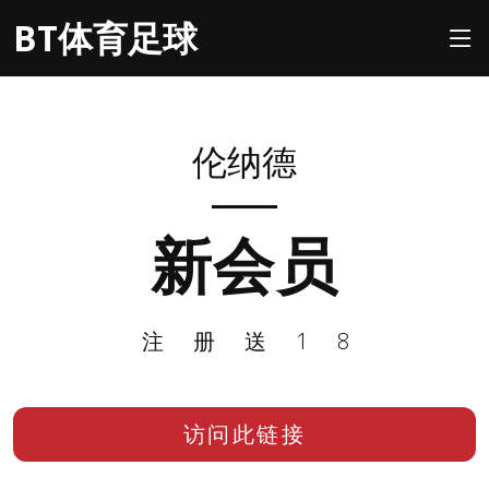
BT体育足球
伦纳德
新会员
注册送18
访问此链接