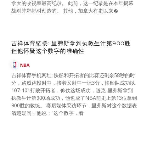
拿大的收视率最高纪录。 此前，这一纪录是在本年揭幕
战对阵鹈鹕时创造的。 其他，加拿大有史以来�
吉祥体育链接: 里弗斯拿到执教生计第900胜
但他怀疑这个数字的准确性
NBA
吉祥体育手机网址: 快船和开拓者的比赛还剩余58秒的时
分，路威跳投射中，接着又射中一记3分，快船队成功以
107-101打败开拓者，仰仗这场成功，道克-里弗斯拿到
执教生计第900场成功，他也成了NBA前史上第13位拿到
900胜的教练。 赛后媒体采访环节，里弗斯对这个数据表
清楚疑问，他说：“这个数字，看