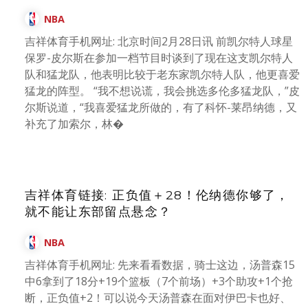
NBA
吉祥体育手机网址: 北京时间2月28日讯 前凯尔特人球星
保罗-皮尔斯在参加一档节目时谈到了现在这支凯尔特人
队和猛龙队，他表明比较于老东家凯尔特人队，他更喜爱
猛龙的阵型。 “我不想说谎，我会挑选多伦多猛龙队，”皮
尔斯说道，“我喜爱猛龙所做的，有了科怀-莱昂纳德，又
补充了加索尔，林�
吉祥体育链接: 正负值＋28！伦纳德你够了，
就不能让东部留点悬念？
NBA
吉祥体育手机网址: 先来看看数据，骑士这边，汤普森15
中6拿到了18分+19个篮板（7个前场）+3个助攻+1个抢
断，正负值+2！可以说今天汤普森在面对伊巴卡也好、