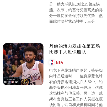
分，助力球队以28比25领先快
船。次节，约基奇凭借高效的得
分一度使掘金保持领先优势，然
而此时哈登状态神勇，三分
丹佛的活力双雄在第五场
比赛中大胜快船队
NBA
电竞下注终场哨声响起，镜头扫
向球员通道时，一位身穿蓝色球
衣的身影迅速消失在人群中。约
基奇头也不回地离开球场，仿佛
这场胜利与他无关。另一边，威
斯布鲁克被三名工作人员拦在底
线附近，话筒和摄像机瞬间将他