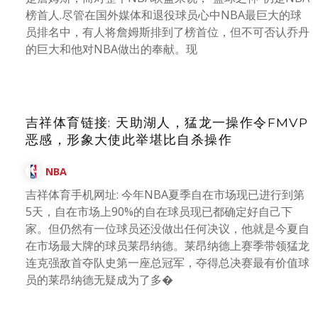
榜首人.尽管在国外媒体和退役球员心中NBA最巨大的球
员排名中，有人将詹姆斯排到了榜首位，但不可否认乔丹
的巨大和他对NBA做出的奉献。现
吉祥体育链接: 天助湖人，猛龙一操作令FMVP
恶感，形象大使此举堪比自杀操作
NBA
吉祥体育手机网址: 今年NBA夏季自在市场现已进行到第
5天，自在市场上90%的自在球员现已都确定好自己下
家。但仍然有一位球员还没做出任何决议，他就是今夏自
在市场最大牌的球员莱昂纳德。莱昂纳德上赛季带领猛龙
连克强敌首夺队史第一座总冠军，夺得总决赛最有价值球
员的莱昂纳德无疑成为了多�