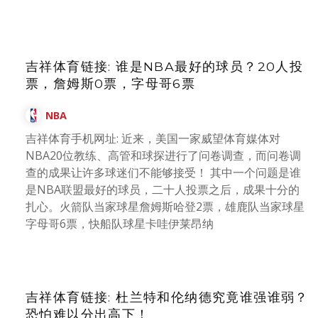
吉祥体育链接: 谁是NBA最好的球员？20人投
票，詹姆斯0票，字母哥6票
NBA
吉祥体育手机网址: 近来，美国一家威望体育媒体对
NBA20位教练、高管和球探进行了问卷调查，而问卷调
查的成果让许多球迷们不能够接受！ 其中一个问题是谁
是NBA联盟最好的球员，二十人投票之后，成果十分的
扎心。火箭队当家球星詹姆斯哈登2票，雄鹿队当家球星
字母哥6票，快船队球星卡哇伊莱昂纳
吉祥体育链接: 杜兰特和伦纳德究竟谁强谁弱？
恐怕难以分出高下！