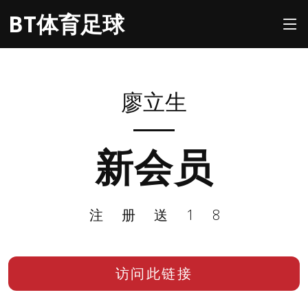
BT体育足球
廖立生
新会员
注册送18
访问此链接