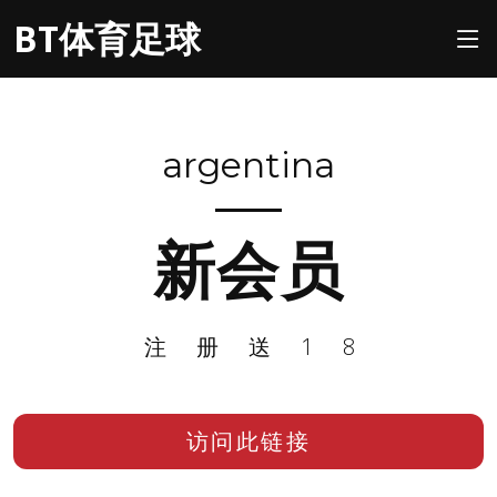
BT体育足球
argentina
新会员
注册送18
访问此链接