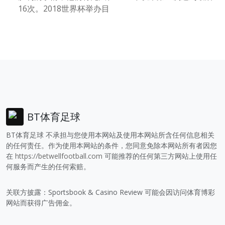
16次。2018世界杯举办目
BT体育足球
BT体育足球 不承担与您使用本网站及使用本网站所含任何信息相关
的任何责任。作为使用本网站的条件，您同意免除本网站所有者因您
在
https://betwellfootball.com
可能推荐的任何第三方网站上使用任
何服务而产生的任何索赔。
关联方披露：Sportsbook & Casino Review 可能会因访问体育博彩
网站而获得广告佣金。