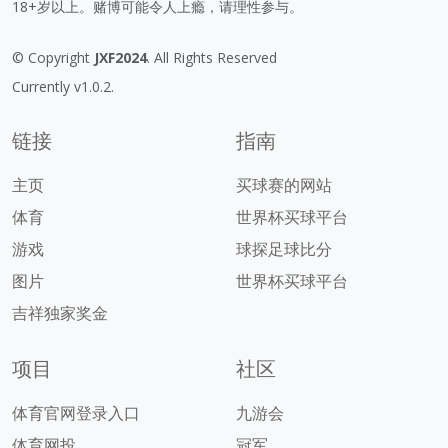
18+岁以上。赌博可能令人上瘾，请理性参与。
© Copyright
JXF2024
. All Rights Reserved
Currently v1.0.2.
链接
指南
主页
买球赛的网站
体育
世界杯买球平台
游戏
球探足球比分
图片
世界杯买球平台
吉祥独家奖金
项目
社区
体育官网登录入口
九游会
体育网投
冠军