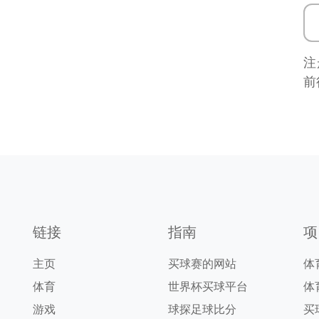
注
前
链接
指南
项
主页
买球赛的网站
体
体育
世界杯买球平台
体
游戏
球探足球比分
买