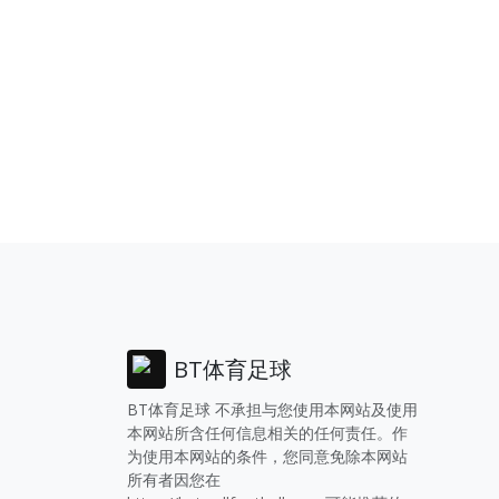
BT体育足球
BT体育足球 不承担与您使用本网站及使用
本网站所含任何信息相关的任何责任。作
为使用本网站的条件，您同意免除本网站
所有者因您在