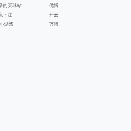
谱的买球站
优博
竞下注
开云
g小游戏
万博