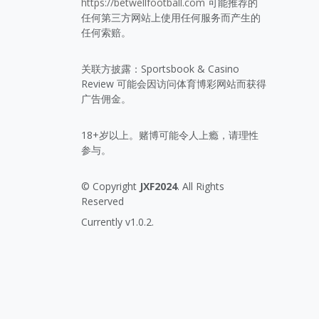
https://betwellfootball.com
可能推荐的
任何第三方网站上使用任何服务而产生的
任何索赔。
关联方披露：Sportsbook & Casino
Review 可能会因访问体育博彩网站而获得
广告佣金。
18+岁以上。赌博可能令人上瘾，请理性
参与。
© Copyright
JXF2024
. All Rights
Reserved
Currently v1.0.2.