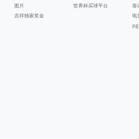
图片
世界杯买球平台
靠
吉祥独家奖金
电
p