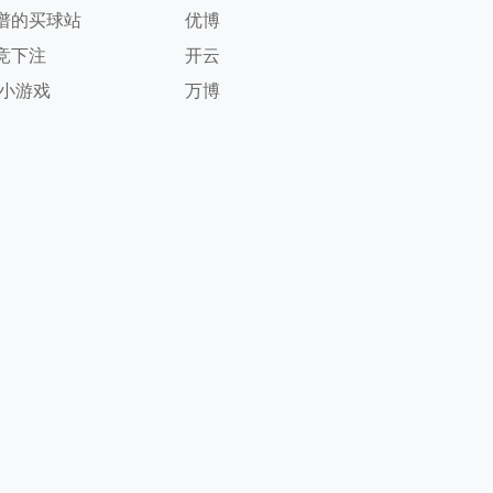
谱的买球站
优博
竞下注
开云
g小游戏
万博