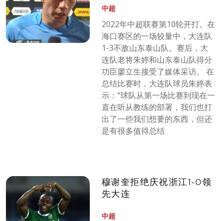
中超
2022年中超联赛第10轮开打。在
海口赛区的一场较量中，大连队
1-3不敌山东泰山队。赛后，大
连队老将朱婷和山东泰山队得分
功臣廖立生接受了媒体采访。 在
总结比赛时，大连队球员朱婷表
示：“球队从第一场比赛到现在一
直在听从教练的部署，我们也打
出了一些我们想要的东西，但还
是有很多值得总结
穆谢奎拒绝庆祝浙江1-0领
先大连
中超