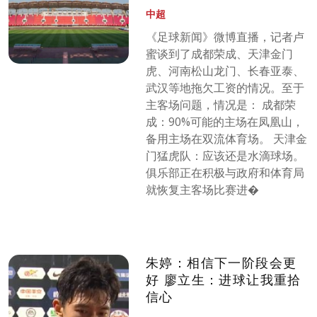
中超
《足球新闻》微博直播，记者卢
蜜谈到了成都荣成、天津金门
虎、河南松山龙门、长春亚泰、
武汉等地拖欠工资的情况。至于
主客场问题，情况是： 成都荣
成：90%可能的主场在凤凰山，
备用主场在双流体育场。 天津金
门猛虎队：应该还是水滴球场。
俱乐部正在积极与政府和体育局
就恢复主客场比赛进�
朱婷：相信下一阶段会更
好 廖立生：进球让我重拾
信心