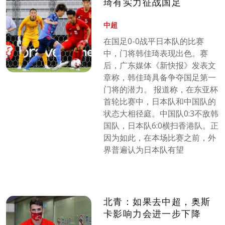
琦有实力征战国足
中超
在国足0-0战平日本队的比赛
中，门将韩佳琦表现出色。赛
后，广东媒体《新快报》发表文
章称，韩佳琦具备争夺国足第一
门将的潜力。 报道称，在东亚杯
首轮比赛中，日本队和中国队的
状态大相径庭。中国队0:3不敌韩
国队，日本队6:0横扫香港队。正
因为如此，在本场比赛之前，外
界普遍认为日本队有望
北青：如果去中超，奥斯
卡影响力会进一步下降