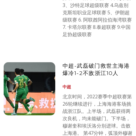
3、沙特足球超级联赛 4.乌兹别
克斯坦职业足球联赛 5、伊朗超
级联赛 6. 阿联酋阿拉伯海湾联赛
7. 卡塔尔联赛 8.泰超联赛 9.中国
足协超级联赛
中超-武磊破门救世主海港
爆冷1-2不敌浙江10人
中超
北京时间，2022赛季中超联赛第
26轮继续进行，上海海港客场挑
战浙江队。上半场，武磊获得两
次良机，均未能破门。下半场，
穆谢奎和埃沃洛分别进球。击败
上海港。 第47分钟，弧顶外穆谢