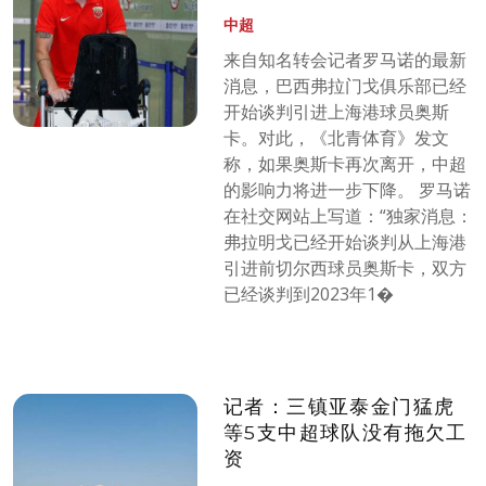
中超
来自知名转会记者罗马诺的最新
消息，巴西弗拉门戈俱乐部已经
开始谈判引进上海港球员奥斯
卡。对此，《北青体育》发文
称，如果奥斯卡再次离开，中超
的影响力将进一步下降。 罗马诺
在社交网站上写道：“独家消息：
弗拉明戈已经开始谈判从上海港
引进前切尔西球员奥斯卡，双方
已经谈判到2023年1�
记者：三镇亚泰金门猛虎
等5支中超球队没有拖欠工
资