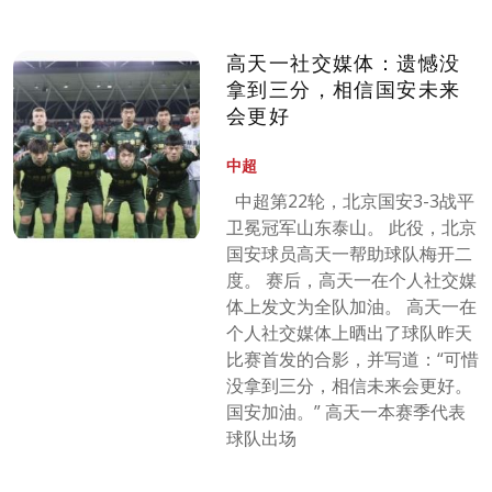
高天一社交媒体：遗憾没
拿到三分，相信国安未来
会更好
中超
中超第22轮，北京国安3-3战平
卫冕冠军山东泰山。 此役，北京
国安球员高天一帮助球队梅开二
度。 赛后，高天一在个人社交媒
体上发文为全队加油。 高天一在
个人社交媒体上晒出了球队昨天
比赛首发的合影，并写道：“可惜
没拿到三分，相信未来会更好。
国安加油。” 高天一本赛季代表
球队出场