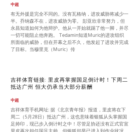
中超
有无外援是完全不同的。没有瓦格纳，进攻威胁将减少一
半。乔纳森不在，进攻威胁为零。 彭亚欣非常努力，但
永昌知道如何为他辩护。他从一开始就踢了他一脚，并尽
一切可能阻止他奔跑。 Tedamin知道Muric的进攻组织
所面临的威胁，但在开幕之后不久，他发起了进攻并完成
了目标。当穆里克（Muric）传
吉祥体育链接: 里皮再掌握国足倒计时！下周二
抵达广州 恒大仍承当大部分薪酬
中超
吉祥体育手机网址: 据《北京青年报》报道，里皮将在下
周二（5月28日）抵达广州，这也意味着银狐从头掌握国
足帅印，现已步入倒计时之中！尽管足协还没有正式官宣
里皮再次担任国足主帅，但银狐却早已进入到作业状况，