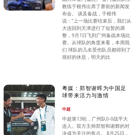
教练于根伟出席了赛前的新闻发
布会。 谈及备战，于根伟
说：“上一场比赛结束后，我们从
大连回到天津进行了短暂的调
整，9月1日飞到广州备战本场比
赛。从球队的角度来看，本周我
们 球队的几名受伤队员都得到了
很好的休息，明天的比
粤媒：郑智谢晖为中国足
球带来活力与激情
中超
中超第13轮，广州队0-0战平大
连人。双方主帅郑智和谢辉的对
决成为关注的焦点。 8月25日，