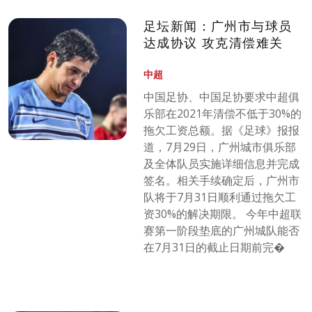
足坛新闻：广州市与球员
达成协议 攻克清偿难关
中超
中国足协、中国足协要求中超俱
乐部在2021年清偿不低于30%的
拖欠工资总额。据《足球》报报
道，7月29日，广州城市俱乐部
及全体队员实施详细信息并完成
签名。相关手续确定后，广州市
队将于7月31日顺利通过拖欠工
资30%的解决期限。 今年中超联
赛第一阶段垫底的广州城队能否
在7月31日的截止日期前完�