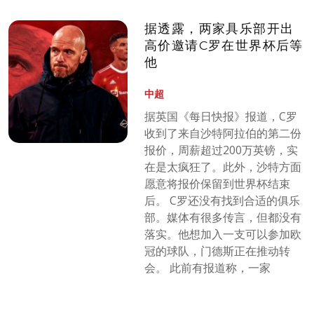
据透露，两家具乐部开出
高价邀请C罗在世界杯后等
他
中超
据英国《每日快报》报道，C罗
收到了来自沙特阿拉伯的第二份
报价，周薪超过200万英镑，实
在是太疯狂了。此外，沙特方面
愿意将报价保留到世界杯结束
后。 C罗还没有找到合适的俱乐
部。媒体有很多传言，但都没有
落实。他想加入一支可以参加欧
冠的球队，门德斯正在推动转
会。 此前有报道称，一家