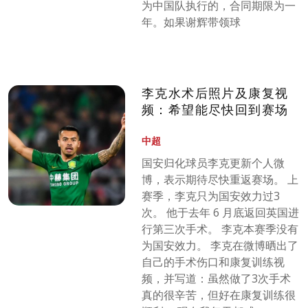
为中国队执行的，合同期限为一
年。如果谢辉带领球
李克水术后照片及康复视
频：希望能尽快回到赛场
中超
国安归化球员李克更新个人微
博，表示期待尽快重返赛场。 上
赛季，李克只为国安效力过3
次。 他于去年 6 月底返回英国进
行第三次手术。 李克本赛季没有
为国安效力。 李克在微博晒出了
自己的手术伤口和康复训练视
频，并写道：虽然做了3次手术
真的很辛苦，但好在康复训练很