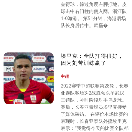
奎得球，躲过角度左脚打地。皮
球击中右门柱内侧入网。浙江队
1-0海港。 第51分钟，海港后场
队长身后传中。武磊�
埃里克：全队打得很好，
因为刻苦训练赢了
中超
2022赛季中超联赛第28轮，长春
亚泰队客场3-2战胜领头羊武汉
三镇队，补时阶段对手乌龙球。
赛后，长春亚泰球员埃里克接受
了媒体采访。 在评价本场比赛的
表现时，长春亚泰队外援埃里克
表示：“我觉得今天的比赛全队都