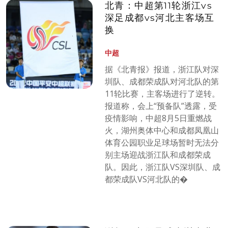
北青：中超第11轮浙江vs
深足成都vs河北主客场互
换
中超
据《北青报》报道，浙江队对深
圳队、成都荣成队对河北队的第
11轮比赛，主客场进行了逆转。
报道称，会上“预备队”透露，受
疫情影响，中超8月5日重燃战
火，湖州奥体中心和成都凤凰山
体育公园职业足球场暂时无法分
别主场迎战浙江队和成都荣成
队。因此，浙江队VS深圳队、成
都荣成队VS河北队的�